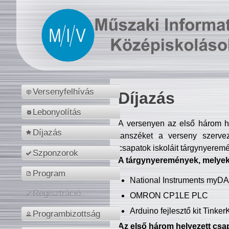
Versenyfelhívás
Díjazás
Lebonyolítás
A versenyen az első három hel
Díjazás
tanszéket a verseny szerve
csapatok iskoláit tárgynyeremé
Szponzorok
A tárgynyeremények, melyekb
Program
National Instruments myD
Regisztráció
OMRON CP1LE PLC
Arduino fejlesztő kit Tinke
Programbizottság
Az első három helyezett csap