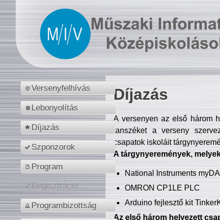
Versenyfelhívás
Díjazás
Lebonyolítás
A versenyen az első három hel
Díjazás
tanszéket a verseny szerve
csapatok iskoláit tárgynyeremé
Szponzorok
A tárgynyeremények, melyekb
Program
National Instruments myD
Regisztráció
OMRON CP1LE PLC
Arduino fejlesztő kit Tinke
Programbizottság
Az első három helyezett csap