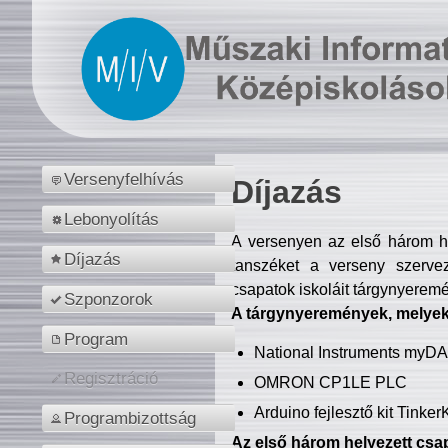
Versenyfelhívás
Díjazás
Lebonyolítás
A versenyen az első három hel
Díjazás
tanszéket a verseny szerve
csapatok iskoláit tárgynyeremé
Szponzorok
A tárgynyeremények, melyekb
Program
National Instruments myD
Regisztráció
OMRON CP1LE PLC
Arduino fejlesztő kit Tinke
Programbizottság
Az első három helyezett csap