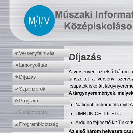
Versenyfelhívás
Díjazás
Lebonyolítás
A versenyen az első három hel
Díjazás
tanszéket a verseny szerve
csapatok iskoláit tárgynyeremé
Szponzorok
A tárgynyeremények, melyekb
Program
National Instruments myD
Regisztráció
OMRON CP1LE PLC
Arduino fejlesztő kit Tinke
Programbizottság
Az első három helyezett csap