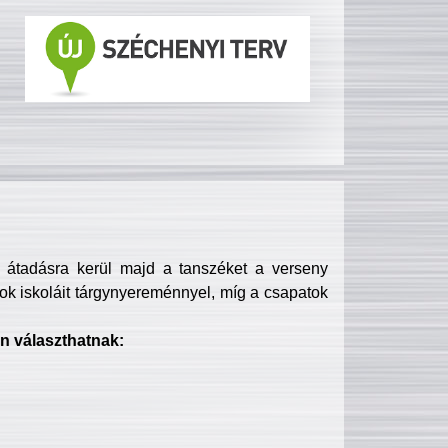
s átadásra kerül majd a tanszéket a verseny
ok iskoláit tárgynyereménnyel, míg a csapatok
n választhatnak: