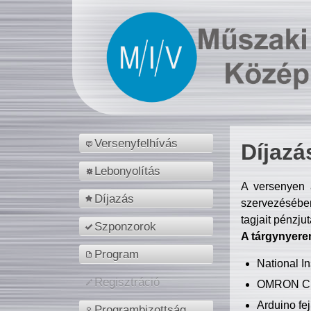
Versenyfelhívás
Díjazá
Lebonyolítás
A versenyen a
Díjazás
szervezésében
tagjait pénzju
Szponzorok
A tárgynyere
Program
National 
Regisztráció
OMRON C
Arduino fej
Programbizottság