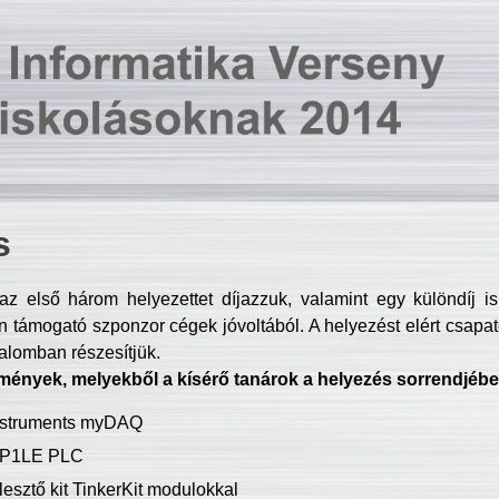
s
z első három helyezettet díjazzuk, valamint egy különdíj i
 támogató szponzor cégek jóvoltából. A helyezést elért csapat
talomban részesítjük.
mények, melyekből a kísérő tanárok a helyezés sorrendjébe
Instruments myDAQ
P1LE PLC
lesztő kit TinkerKit modulokkal