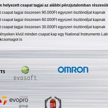
 helyezett csapat tagjai az alábbi pénzjutalomban részesül
tt csapat tagjai összesen 90.000Ft egyszeri ösztöndíjat kapnak
tt csapat tagjai összesen 60.000Ft egyszeri ösztöndíjat kapnak
tt csapat tagjai összesen 30.000Ft egyszeri ösztöndíjat kapnak
ményeken kívül minden csapat kap egy National Instruments LabV
kcsomagot is