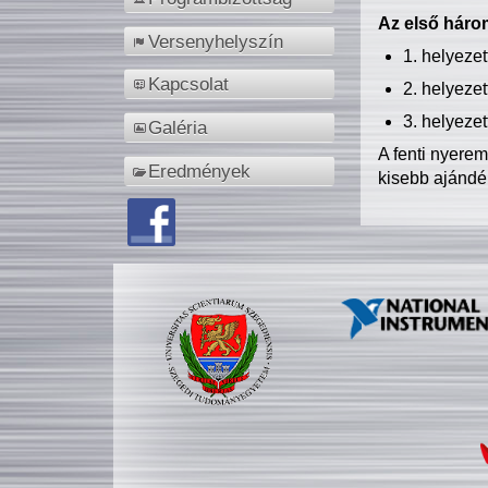
Az első három
Versenyhelyszín
1. helyeze
Kapcsolat
2. helyeze
3. helyeze
Galéria
A fenti nyere
Eredmények
kisebb ajándé