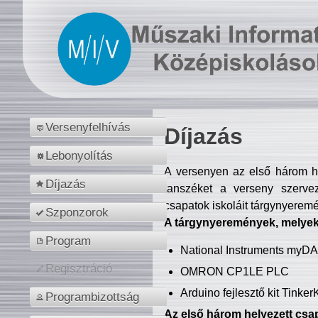
Versenyfelhívás
Díjazás
Lebonyolítás
A versenyen az első három hel
Díjazás
tanszéket a verseny szerve
csapatok iskoláit tárgynyeremé
Szponzorok
A tárgynyeremények, melyekb
Program
National Instruments myD
Regisztráció
OMRON CP1LE PLC
Arduino fejlesztő kit Tinke
Programbizottság
Az első három helyezett csap