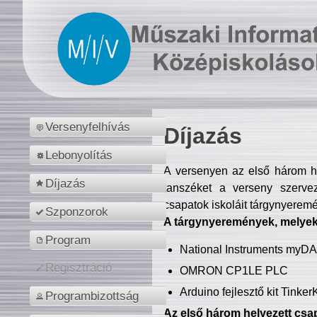
Versenyfelhívás
Díjazás
Lebonyolítás
A versenyen az első három hel
Díjazás
tanszéket a verseny szerve
csapatok iskoláit tárgynyeremé
Szponzorok
A tárgynyeremények, melyekb
Program
National Instruments myD
Regisztráció
OMRON CP1LE PLC
Arduino fejlesztő kit Tinke
Programbizottság
Az első három helyezett csap