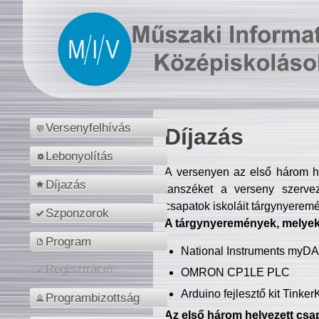
Versenyfelhívás
Díjazás
Lebonyolítás
A versenyen az első három hel
Díjazás
tanszéket a verseny szerve
csapatok iskoláit tárgynyeremé
Szponzorok
A tárgynyeremények, melyekb
Program
National Instruments myD
Regisztráció
OMRON CP1LE PLC
Arduino fejlesztő kit Tinke
Programbizottság
Az első három helyezett csap