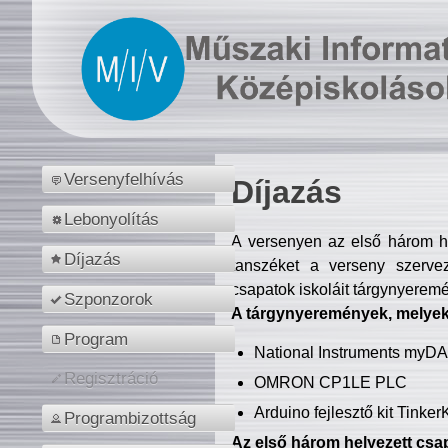
Versenyfelhívás
Díjazás
Lebonyolítás
A versenyen az első három hel
Díjazás
tanszéket a verseny szerve
csapatok iskoláit tárgynyeremé
Szponzorok
A tárgynyeremények, melyekb
Program
National Instruments myD
Regisztráció
OMRON CP1LE PLC
Arduino fejlesztő kit Tinke
Programbizottság
Az első három helyezett csap