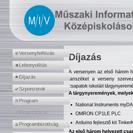
Versenyfelhívás
Díjazás
Lebonyolítás
A versenyen az első három hel
Díjazás
tanszéket a verseny szerve
csapatok iskoláit tárgynyeremé
Szponzorok
A tárgynyeremények, melyekb
Program
National Instruments myD
Regisztráció
OMRON CP1LE PLC
Arduino fejlesztő kit Tinke
Programbizottság
Az első három helyezett csap