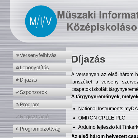
Versenyfelhívás
Díjazás
Lebonyolítás
A versenyen az első három hel
Díjazás
tanszéket a verseny szerve
csapatok iskoláit tárgynyeremé
Szponzorok
A tárgynyeremények, melyekb
Program
National Instruments myD
Regisztráció
OMRON CP1LE PLC
Arduino fejlesztő kit Tinke
Programbizottság
Az első három helyezett csap