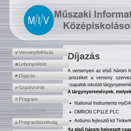
Versenyfelhívás
Díjazás
Lebonyolítás
A versenyen az első három hel
Díjazás
tanszéket a verseny szerve
csapatok iskoláit tárgynyeremé
Szponzorok
A tárgynyeremények, melyekb
Program
National Instruments myD
Regisztráció
OMRON CP1LE PLC
Arduino fejlesztő kit Tinke
Programbizottság
Az első három helyezett csap