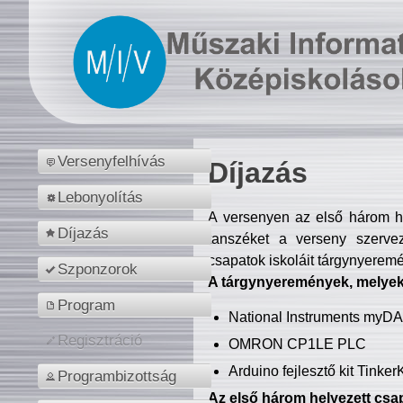
Versenyfelhívás
Díjazás
Lebonyolítás
A versenyen az első három hel
Díjazás
tanszéket a verseny szerve
csapatok iskoláit tárgynyeremé
Szponzorok
A tárgynyeremények, melyekb
Program
National Instruments myD
Regisztráció
OMRON CP1LE PLC
Arduino fejlesztő kit Tinke
Programbizottság
Az első három helyezett csap