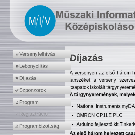
Versenyfelhívás
Díjazás
Lebonyolítás
A versenyen az első három hel
Díjazás
tanszéket a verseny szerve
csapatok iskoláit tárgynyeremé
Szponzorok
A tárgynyeremények, melyekb
Program
National Instruments myD
Regisztráció
OMRON CP1LE PLC
Arduino fejlesztő kit Tinke
Programbizottság
Az első három helyezett csap