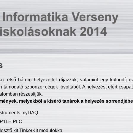
s
z első három helyezettet díjazzuk, valamint egy különdíj i
 támogató szponzor cégek jóvoltából. A helyezést elért csapat
talomban részesítjük.
mények, melyekből a kísérő tanárok a helyezés sorrendjébe
Instruments myDAQ
P1LE PLC
lesztő kit TinkerKit modulokkal