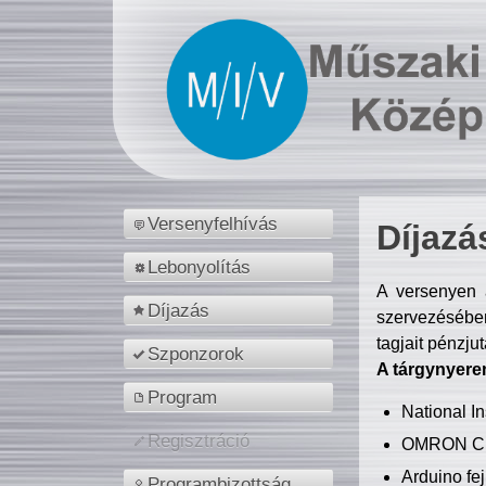
Versenyfelhívás
Díjazá
Lebonyolítás
A versenyen a
Díjazás
szervezésében
tagjait pénzju
Szponzorok
A tárgynyere
Program
National 
Regisztráció
OMRON C
Arduino fej
Programbizottság