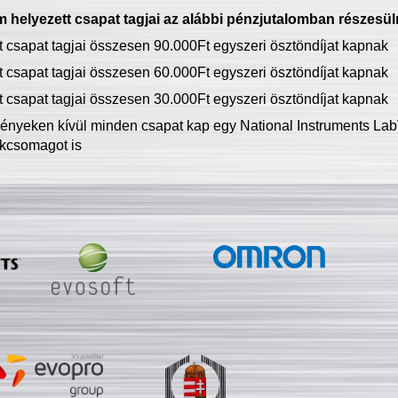
 helyezett csapat tagjai az alábbi pénzjutalomban részesül
tt csapat tagjai összesen 90.000Ft egyszeri ösztöndíjat kapnak
tt csapat tagjai összesen 60.000Ft egyszeri ösztöndíjat kapnak
tt csapat tagjai összesen 30.000Ft egyszeri ösztöndíjat kapnak
ményeken kívül minden csapat kap egy National Instruments LabV
kcsomagot is