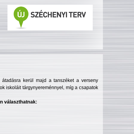
s átadásra kerül majd a tanszéket a verseny
ok iskoláit tárgynyereménnyel, míg a csapatok
n választhatnak: