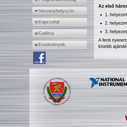
Az első három
Versenyhelyszín
1. helyeze
Kapcsolat
2. helyeze
3. helyeze
Galéria
A fenti nyere
Eredmények
kisebb ajándé