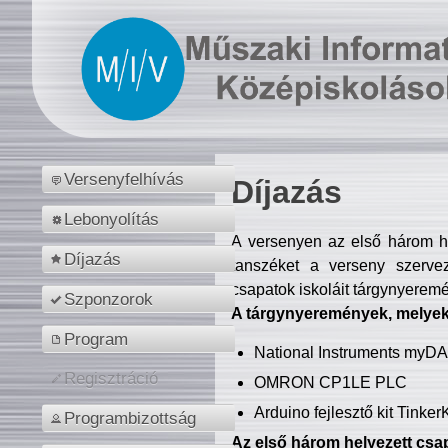
Versenyfelhívás
Díjazás
Lebonyolítás
A versenyen az első három hel
Díjazás
tanszéket a verseny szerve
csapatok iskoláit tárgynyeremé
Szponzorok
A tárgynyeremények, melyekb
Program
National Instruments myD
Regisztráció
OMRON CP1LE PLC
Arduino fejlesztő kit Tinke
Programbizottság
Az első három helyezett csap