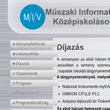
Versenyfelhívás
Díjazás
Lebonyolítás
A versenyen az első három hel
Díjazás
tanszéket a verseny szerve
csapatok iskoláit tárgynyeremé
Szponzorok
A tárgynyeremények, melyekb
Program
National Instruments myD
Regisztráció
OMRON CP1LE PLC
Arduino fejlesztő kit Tinke
Programbizottság
Az első három helyezett csap