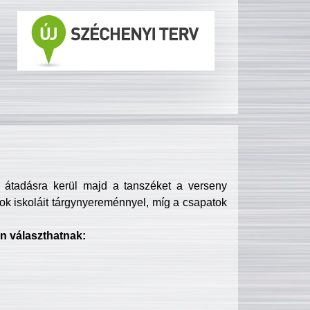
s átadásra kerül majd a tanszéket a verseny
ok iskoláit tárgynyereménnyel, míg a csapatok
n választhatnak: