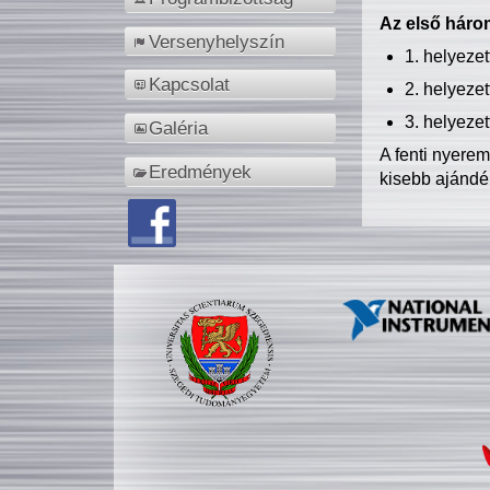
Az első három
Versenyhelyszín
1. helyeze
Kapcsolat
2. helyeze
3. helyeze
Galéria
A fenti nyere
Eredmények
kisebb ajándé