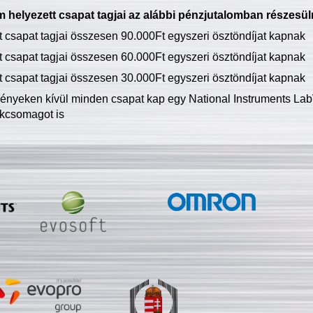
 helyezett csapat tagjai az alábbi pénzjutalomban részesül
tt csapat tagjai összesen 90.000Ft egyszeri ösztöndíjat kapnak
tt csapat tagjai összesen 60.000Ft egyszeri ösztöndíjat kapnak
tt csapat tagjai összesen 30.000Ft egyszeri ösztöndíjat kapnak
ményeken kívül minden csapat kap egy National Instruments LabV
kcsomagot is