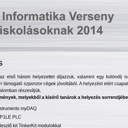
s
z első három helyezettet díjazzuk, valamint egy különdíj i
 támogató szponzor cégek jóvoltából. A helyezést elért csapat
talomban részesítjük.
mények, melyekből a kísérő tanárok a helyezés sorrendjébe
Instruments myDAQ
P1LE PLC
lesztő kit TinkerKit modulokkal