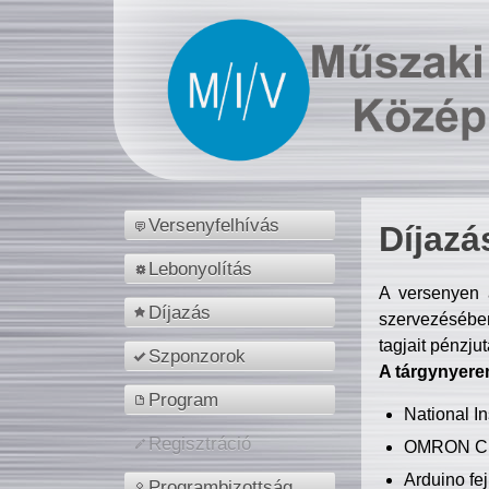
Versenyfelhívás
Díjazá
Lebonyolítás
A versenyen a
Díjazás
szervezésében
tagjait pénzju
Szponzorok
A tárgynyere
Program
National 
Regisztráció
OMRON C
Arduino fej
Programbizottság