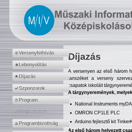
Versenyfelhívás
Díjazás
Lebonyolítás
A versenyen az első három hel
Díjazás
tanszéket a verseny szerve
csapatok iskoláit tárgynyeremé
Szponzorok
A tárgynyeremények, melyekb
Program
National Instruments myD
Regisztráció
OMRON CP1LE PLC
Arduino fejlesztő kit Tinke
Programbizottság
Az első három helyezett csap