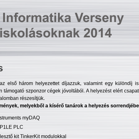
s
z első három helyezettet díjazzuk, valamint egy különdíj i
 támogató szponzor cégek jóvoltából. A helyezést elért csapat
talomban részesítjük.
mények, melyekből a kísérő tanárok a helyezés sorrendjébe
Instruments myDAQ
P1LE PLC
lesztő kit TinkerKit modulokkal