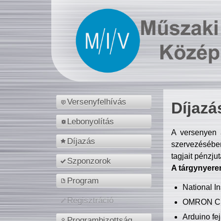
Versenyfelhívás
Díjazá
Lebonyolítás
A versenyen a
Díjazás
szervezésében
tagjait pénzju
Szponzorok
A tárgynyere
Program
National 
Regisztráció
OMRON C
Arduino fej
Programbizottság