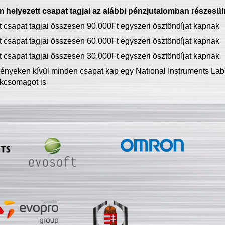
 helyezett csapat tagjai az alábbi pénzjutalomban részesül
tt csapat tagjai összesen 90.000Ft egyszeri ösztöndíjat kapnak
tt csapat tagjai összesen 60.000Ft egyszeri ösztöndíjat kapnak
tt csapat tagjai összesen 30.000Ft egyszeri ösztöndíjat kapnak
ményeken kívül minden csapat kap egy National Instruments LabV
kcsomagot is