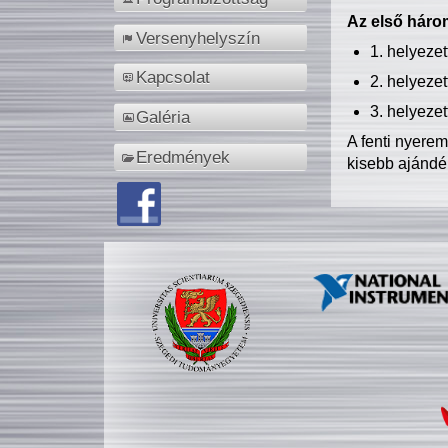
Az első három
Versenyhelyszín
1. helyeze
Kapcsolat
2. helyeze
3. helyeze
Galéria
A fenti nyere
Eredmények
kisebb ajándé