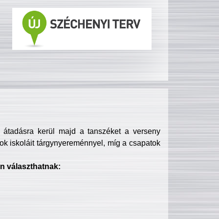
s átadásra kerül majd a tanszéket a verseny
ok iskoláit tárgynyereménnyel, míg a csapatok
n választhatnak: