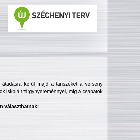
s átadásra kerül majd a tanszéket a verseny
ok iskoláit tárgynyereménnyel, míg a csapatok
n választhatnak: