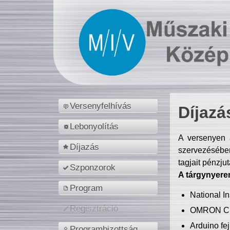
Versenyfelhívás
Díjazá
Lebonyolítás
A versenyen a
Díjazás
szervezésében
tagjait pénzju
Szponzorok
A tárgynyere
Program
National 
Regisztráció
OMRON C
Arduino fej
Programbizottság