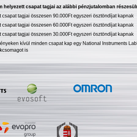
 helyezett csapat tagjai az alábbi pénzjutalomban részesül
tt csapat tagjai összesen 90.000Ft egyszeri ösztöndíjat kapnak
tt csapat tagjai összesen 60.000Ft egyszeri ösztöndíjat kapnak
tt csapat tagjai összesen 30.000Ft egyszeri ösztöndíjat kapnak
ményeken kívül minden csapat kap egy National Instruments LabV
kcsomagot is