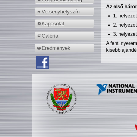
Az első három
Versenyhelyszín
1. helyeze
Kapcsolat
2. helyeze
3. helyeze
Galéria
A fenti nyere
Eredmények
kisebb ajándé