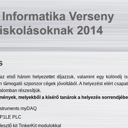
s
z első három helyezettet díjazzuk, valamint egy különdíj i
 támogató szponzor cégek jóvoltából. A helyezést elért csapat
talomban részesítjük.
mények, melyekből a kísérő tanárok a helyezés sorrendjébe
Instruments myDAQ
P1LE PLC
lesztő kit TinkerKit modulokkal