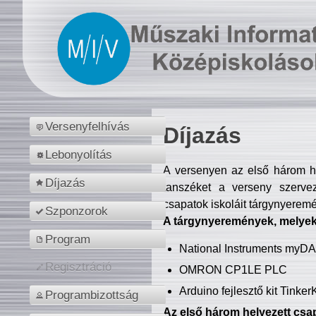
Versenyfelhívás
Díjazás
Lebonyolítás
A versenyen az első három hel
Díjazás
tanszéket a verseny szerve
csapatok iskoláit tárgynyeremé
Szponzorok
A tárgynyeremények, melyekb
Program
National Instruments myD
Regisztráció
OMRON CP1LE PLC
Arduino fejlesztő kit Tinke
Programbizottság
Az első három helyezett csap