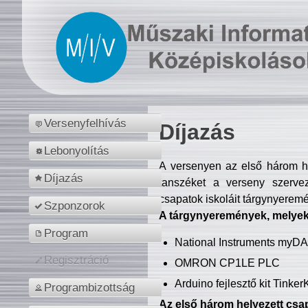
Versenyfelhívás
Díjazás
Lebonyolítás
A versenyen az első három hel
Díjazás
tanszéket a verseny szerve
csapatok iskoláit tárgynyeremé
Szponzorok
A tárgynyeremények, melyekb
Program
National Instruments myD
Regisztráció
OMRON CP1LE PLC
Arduino fejlesztő kit Tinke
Programbizottság
Az első három helyezett csap