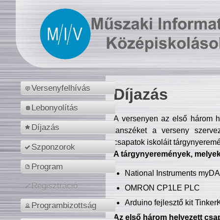
Versenyfelhívás
Díjazás
Lebonyolítás
A versenyen az első három hel
Díjazás
tanszéket a verseny szerve
csapatok iskoláit tárgynyeremé
Szponzorok
A tárgynyeremények, melyekb
Program
National Instruments myD
Regisztráció
OMRON CP1LE PLC
Arduino fejlesztő kit Tinke
Programbizottság
Az első három helyezett csap