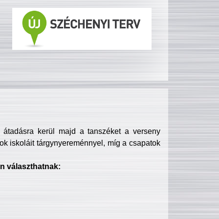
s átadásra kerül majd a tanszéket a verseny
ok iskoláit tárgynyereménnyel, míg a csapatok
n választhatnak: