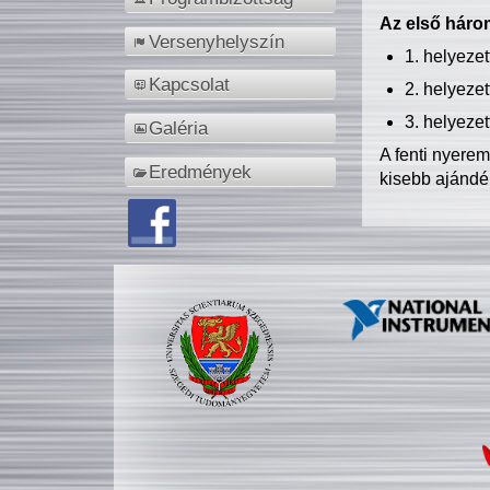
Az első három
Versenyhelyszín
1. helyeze
Kapcsolat
2. helyeze
3. helyeze
Galéria
A fenti nyere
Eredmények
kisebb ajándé