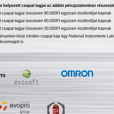
 helyezett csapat tagjai az alábbi pénzjutalomban részesül
tt csapat tagjai összesen 90.000Ft egyszeri ösztöndíjat kapnak
tt csapat tagjai összesen 60.000Ft egyszeri ösztöndíjat kapnak
tt csapat tagjai összesen 30.000Ft egyszeri ösztöndíjat kapnak
ményeken kívül minden csapat kap egy National Instruments LabV
kcsomagot is