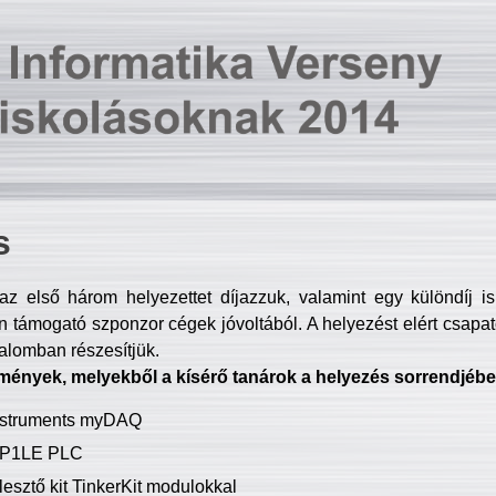
s
z első három helyezettet díjazzuk, valamint egy különdíj i
 támogató szponzor cégek jóvoltából. A helyezést elért csapat
talomban részesítjük.
mények, melyekből a kísérő tanárok a helyezés sorrendjébe
Instruments myDAQ
P1LE PLC
lesztő kit TinkerKit modulokkal