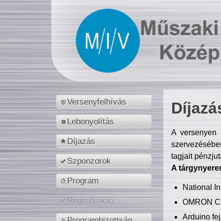
Versenyfelhívás
Díjazá
Lebonyolítás
A versenyen a
Díjazás
szervezésében
tagjait pénzju
Szponzorok
A tárgynyere
Program
National 
Regisztráció
OMRON C
Arduino fej
Programbizottság