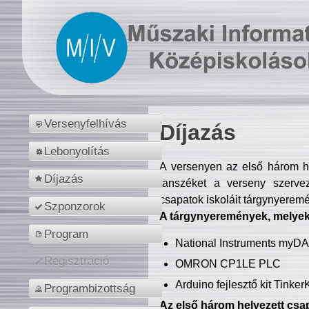
Versenyfelhívás
Díjazás
Lebonyolítás
A versenyen az első három hel
Díjazás
tanszéket a verseny szerve
csapatok iskoláit tárgynyeremé
Szponzorok
A tárgynyeremények, melyekb
Program
National Instruments myD
Regisztráció
OMRON CP1LE PLC
Arduino fejlesztő kit Tinke
Programbizottság
Az első három helyezett csap