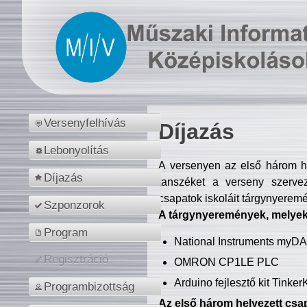
Versenyfelhívás
Díjazás
Lebonyolítás
A versenyen az első három hel
Díjazás
tanszéket a verseny szerve
csapatok iskoláit tárgynyeremé
Szponzorok
A tárgynyeremények, melyekb
Program
National Instruments myD
Regisztráció
OMRON CP1LE PLC
Arduino fejlesztő kit Tinke
Programbizottság
Az első három helyezett csap