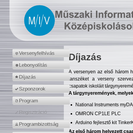
Versenyfelhívás
Díjazás
Lebonyolítás
A versenyen az első három hel
Díjazás
tanszéket a verseny szerve
csapatok iskoláit tárgynyeremé
Szponzorok
A tárgynyeremények, melyekb
Program
National Instruments myD
Regisztráció
OMRON CP1LE PLC
Arduino fejlesztő kit Tinke
Programbizottság
Az első három helyezett csap