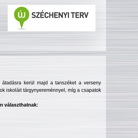
s átadásra kerül majd a tanszéket a verseny
ok iskoláit tárgynyereménnyel, míg a csapatok
n választhatnak: