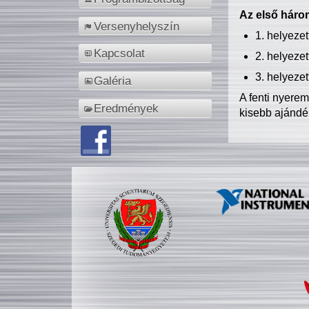
Az első három
Versenyhelyszín
1. helyeze
Kapcsolat
2. helyeze
3. helyeze
Galéria
A fenti nyere
Eredmények
kisebb ajándé