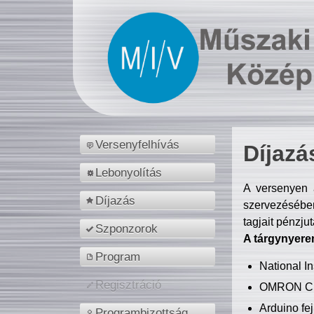
Versenyfelhívás
Díjazá
Lebonyolítás
A versenyen a
Díjazás
szervezésében
tagjait pénzju
Szponzorok
A tárgynyere
Program
National 
Regisztráció
OMRON C
Arduino fej
Programbizottság