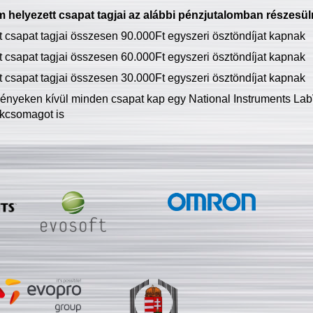
 helyezett csapat tagjai az alábbi pénzjutalomban részesül
tt csapat tagjai összesen 90.000Ft egyszeri ösztöndíjat kapnak
tt csapat tagjai összesen 60.000Ft egyszeri ösztöndíjat kapnak
tt csapat tagjai összesen 30.000Ft egyszeri ösztöndíjat kapnak
ményeken kívül minden csapat kap egy National Instruments LabV
kcsomagot is