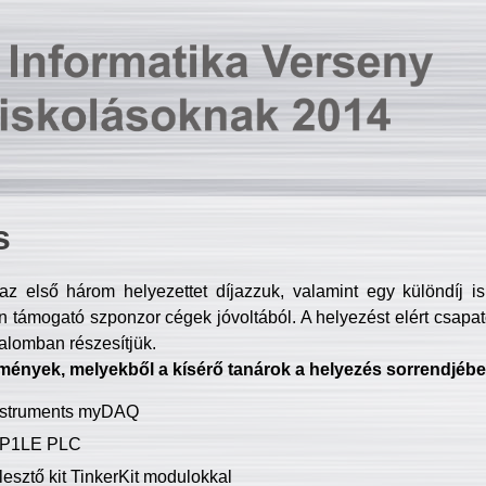
s
z első három helyezettet díjazzuk, valamint egy különdíj i
 támogató szponzor cégek jóvoltából. A helyezést elért csapat
talomban részesítjük.
mények, melyekből a kísérő tanárok a helyezés sorrendjébe
Instruments myDAQ
P1LE PLC
lesztő kit TinkerKit modulokkal