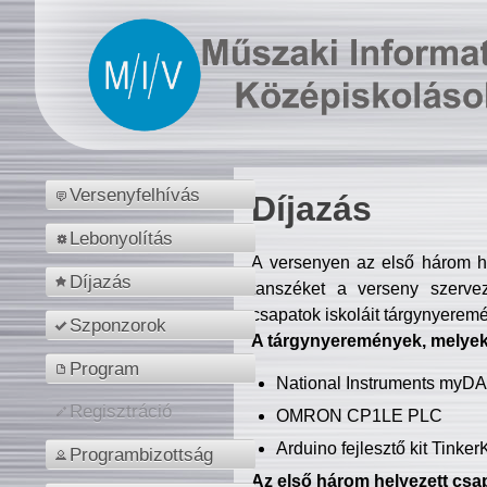
Versenyfelhívás
Díjazás
Lebonyolítás
A versenyen az első három hel
Díjazás
tanszéket a verseny szerve
csapatok iskoláit tárgynyeremé
Szponzorok
A tárgynyeremények, melyekb
Program
National Instruments myD
Regisztráció
OMRON CP1LE PLC
Arduino fejlesztő kit Tinke
Programbizottság
Az első három helyezett csap