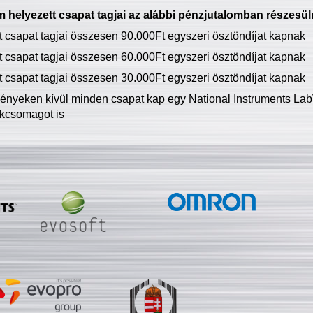
 helyezett csapat tagjai az alábbi pénzjutalomban részesül
tt csapat tagjai összesen 90.000Ft egyszeri ösztöndíjat kapnak
tt csapat tagjai összesen 60.000Ft egyszeri ösztöndíjat kapnak
tt csapat tagjai összesen 30.000Ft egyszeri ösztöndíjat kapnak
ményeken kívül minden csapat kap egy National Instruments LabV
kcsomagot is