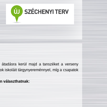
s átadásra kerül majd a tanszéket a verseny
ok iskoláit tárgynyereménnyel, míg a csapatok
n választhatnak: