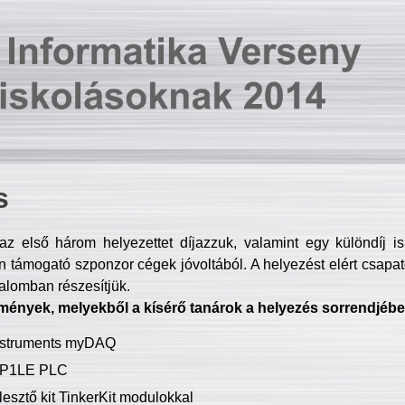
s
z első három helyezettet díjazzuk, valamint egy különdíj i
 támogató szponzor cégek jóvoltából. A helyezést elért csapat
talomban részesítjük.
mények, melyekből a kísérő tanárok a helyezés sorrendjébe
Instruments myDAQ
P1LE PLC
lesztő kit TinkerKit modulokkal