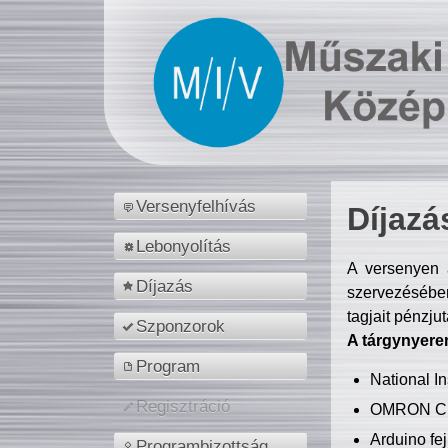
Versenyfelhívás
Díjazá
Lebonyolítás
A versenyen a
Díjazás
szervezésében
tagjait pénzju
Szponzorok
A tárgynyere
Program
National 
Regisztráció
OMRON C
Arduino fej
Programbizottság