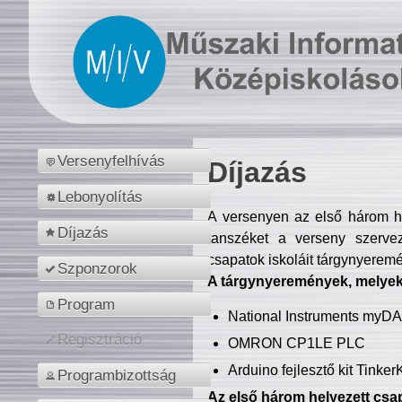
Versenyfelhívás
Díjazás
Lebonyolítás
A versenyen az első három hel
Díjazás
tanszéket a verseny szerve
csapatok iskoláit tárgynyeremé
Szponzorok
A tárgynyeremények, melyekb
Program
National Instruments myD
Regisztráció
OMRON CP1LE PLC
Arduino fejlesztő kit Tinke
Programbizottság
Az első három helyezett csap