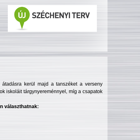
s átadásra kerül majd a tanszéket a verseny
ok iskoláit tárgynyereménnyel, míg a csapatok
n választhatnak: