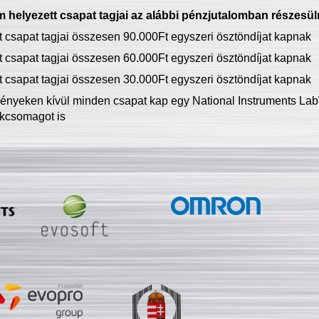
 helyezett csapat tagjai az alábbi pénzjutalomban részesül
tt csapat tagjai összesen 90.000Ft egyszeri ösztöndíjat kapnak
tt csapat tagjai összesen 60.000Ft egyszeri ösztöndíjat kapnak
tt csapat tagjai összesen 30.000Ft egyszeri ösztöndíjat kapnak
ményeken kívül minden csapat kap egy National Instruments LabV
kcsomagot is