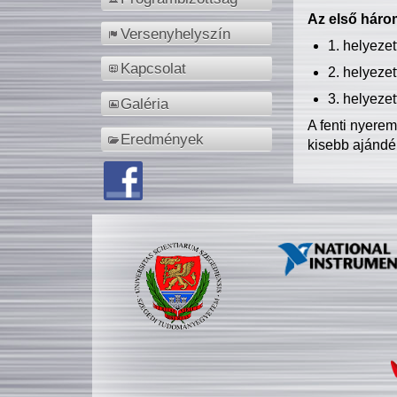
Az első három
Versenyhelyszín
1. helyeze
Kapcsolat
2. helyeze
3. helyeze
Galéria
A fenti nyere
Eredmények
kisebb ajándé