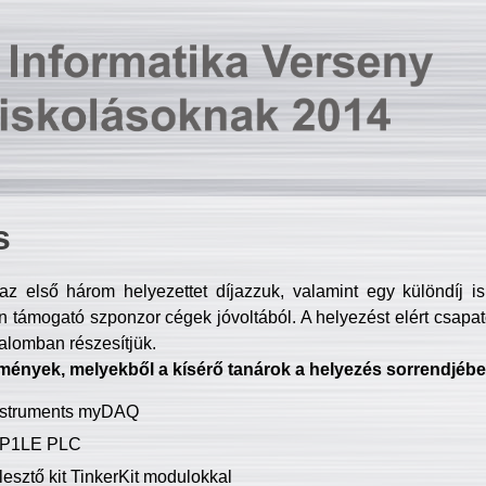
s
z első három helyezettet díjazzuk, valamint egy különdíj i
 támogató szponzor cégek jóvoltából. A helyezést elért csapat
talomban részesítjük.
mények, melyekből a kísérő tanárok a helyezés sorrendjébe
Instruments myDAQ
P1LE PLC
lesztő kit TinkerKit modulokkal