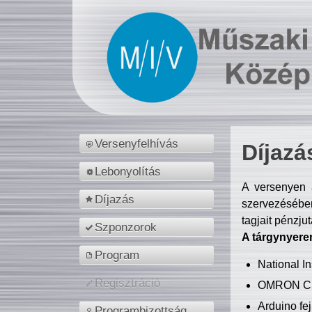
Versenyfelhívás
Díjazá
Lebonyolítás
A versenyen a
Díjazás
szervezésében
tagjait pénzju
Szponzorok
A tárgynyere
Program
National 
Regisztráció
OMRON C
Arduino fej
Programbizottság