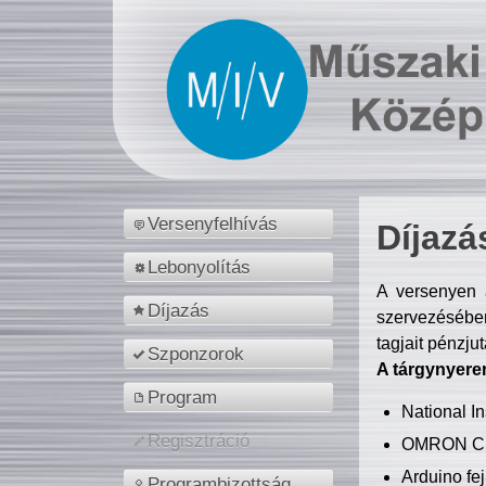
Versenyfelhívás
Díjazá
Lebonyolítás
A versenyen a
Díjazás
szervezésében
tagjait pénzju
Szponzorok
A tárgynyere
Program
National 
Regisztráció
OMRON C
Arduino fej
Programbizottság