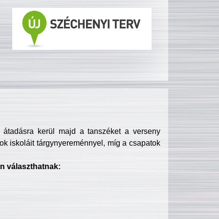
s átadásra kerül majd a tanszéket a verseny
ok iskoláit tárgynyereménnyel, míg a csapatok
n választhatnak: