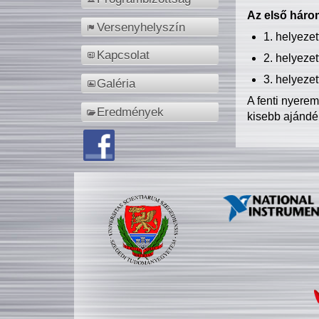
Az első három
Versenyhelyszín
1. helyeze
Kapcsolat
2. helyeze
3. helyeze
Galéria
A fenti nyere
Eredmények
kisebb ajándé