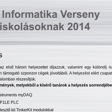
s
z első három helyezettet díjazzuk, valamint egy különdíj i
 támogató szponzor cégek jóvoltából. A helyezést elért csapat
talomban részesítjük.
mények, melyekből a kísérő tanárok a helyezés sorrendjébe
Instruments myDAQ
P1LE PLC
lesztő kit TinkerKit modulokkal