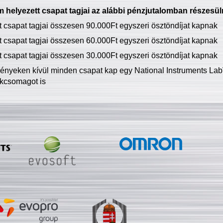
 helyezett csapat tagjai az alábbi pénzjutalomban részesül
tt csapat tagjai összesen 90.000Ft egyszeri ösztöndíjat kapnak
tt csapat tagjai összesen 60.000Ft egyszeri ösztöndíjat kapnak
tt csapat tagjai összesen 30.000Ft egyszeri ösztöndíjat kapnak
ményeken kívül minden csapat kap egy National Instruments LabV
kcsomagot is