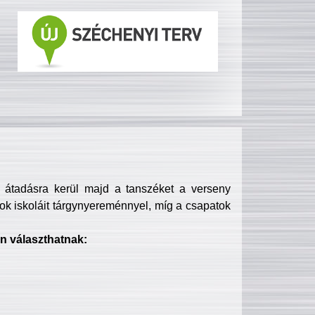
s átadásra kerül majd a tanszéket a verseny
ok iskoláit tárgynyereménnyel, míg a csapatok
n választhatnak: