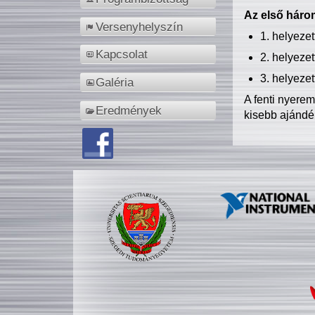
Az első három
Versenyhelyszín
1. helyeze
Kapcsolat
2. helyeze
3. helyeze
Galéria
A fenti nyere
Eredmények
kisebb ajándé