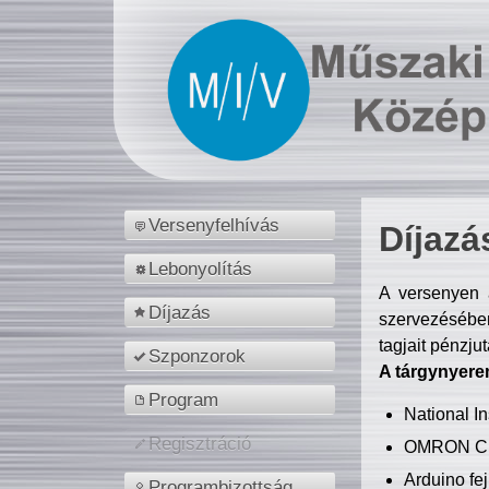
Versenyfelhívás
Díjazá
Lebonyolítás
A versenyen a
Díjazás
szervezésében
tagjait pénzju
Szponzorok
A tárgynyere
Program
National 
Regisztráció
OMRON C
Arduino fej
Programbizottság