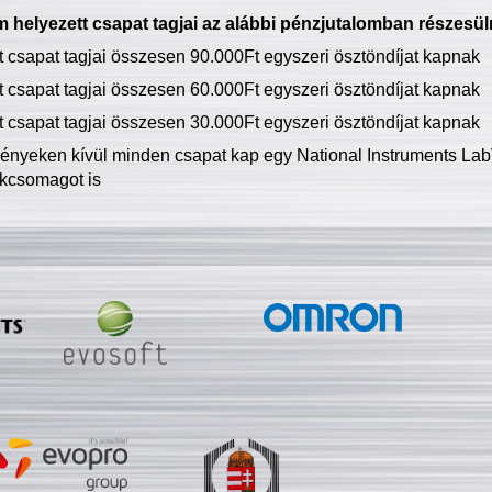
 helyezett csapat tagjai az alábbi pénzjutalomban részesül
tt csapat tagjai összesen 90.000Ft egyszeri ösztöndíjat kapnak
tt csapat tagjai összesen 60.000Ft egyszeri ösztöndíjat kapnak
tt csapat tagjai összesen 30.000Ft egyszeri ösztöndíjat kapnak
ményeken kívül minden csapat kap egy National Instruments LabV
kcsomagot is