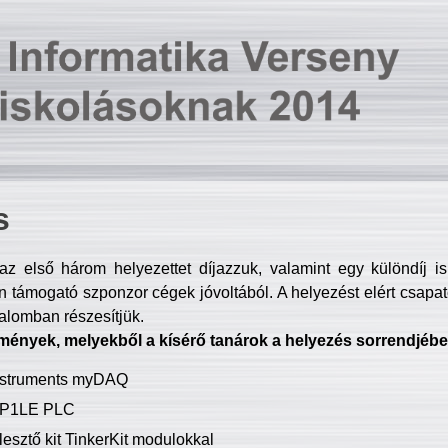
s
z első három helyezettet díjazzuk, valamint egy különdíj i
 támogató szponzor cégek jóvoltából. A helyezést elért csapat
talomban részesítjük.
mények, melyekből a kísérő tanárok a helyezés sorrendjébe
Instruments myDAQ
P1LE PLC
lesztő kit TinkerKit modulokkal