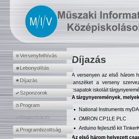
Versenyfelhívás
Díjazás
Lebonyolítás
A versenyen az első három hel
Díjazás
tanszéket a verseny szerve
csapatok iskoláit tárgynyeremé
Szponzorok
A tárgynyeremények, melyekb
Program
National Instruments myD
Regisztráció
OMRON CP1LE PLC
Arduino fejlesztő kit Tinke
Programbizottság
Az első három helyezett csap