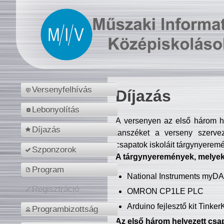
Versenyfelhívás
Díjazás
Lebonyolítás
A versenyen az első három hel
Díjazás
tanszéket a verseny szerve
csapatok iskoláit tárgynyeremé
Szponzorok
A tárgynyeremények, melyekb
Program
National Instruments myD
Regisztráció
OMRON CP1LE PLC
Arduino fejlesztő kit Tinke
Programbizottság
Az első három helyezett csap