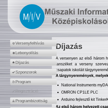
Versenyfelhívás
Díjazás
Lebonyolítás
A versenyen az első három hel
Díjazás
tanszéket a verseny szerve
csapatok iskoláit tárgynyeremé
Szponzorok
A tárgynyeremények, melyekb
Program
National Instruments myD
Regisztráció
OMRON CP1LE PLC
Arduino fejlesztő kit Tinke
Programbizottság
Az első három helyezett csap