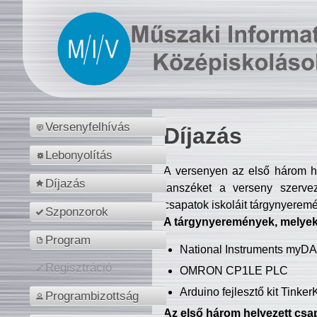
Versenyfelhívás
Díjazás
Lebonyolítás
A versenyen az első három hel
Díjazás
tanszéket a verseny szerve
csapatok iskoláit tárgynyeremé
Szponzorok
A tárgynyeremények, melyekb
Program
National Instruments myD
Regisztráció
OMRON CP1LE PLC
Arduino fejlesztő kit Tinke
Programbizottság
Az első három helyezett csap