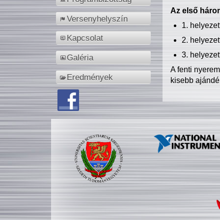
Az első három
Versenyhelyszín
1. helyeze
Kapcsolat
2. helyeze
3. helyeze
Galéria
A fenti nyere
Eredmények
kisebb ajándé