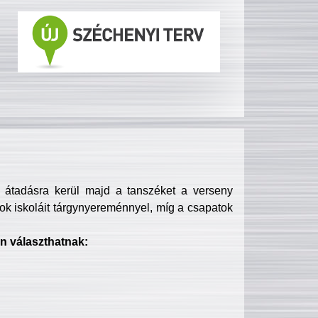
s átadásra kerül majd a tanszéket a verseny
ok iskoláit tárgynyereménnyel, míg a csapatok
n választhatnak: