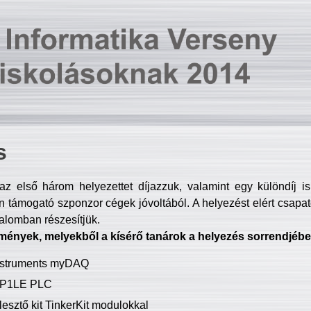
s
z első három helyezettet díjazzuk, valamint egy különdíj i
 támogató szponzor cégek jóvoltából. A helyezést elért csapat
talomban részesítjük.
mények, melyekből a kísérő tanárok a helyezés sorrendjébe
Instruments myDAQ
P1LE PLC
lesztő kit TinkerKit modulokkal