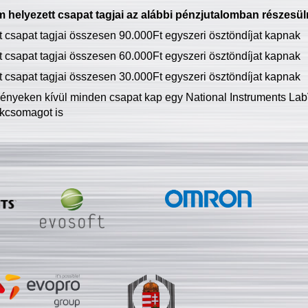
 helyezett csapat tagjai az alábbi pénzjutalomban részesül
tt csapat tagjai összesen 90.000Ft egyszeri ösztöndíjat kapnak
tt csapat tagjai összesen 60.000Ft egyszeri ösztöndíjat kapnak
tt csapat tagjai összesen 30.000Ft egyszeri ösztöndíjat kapnak
ményeken kívül minden csapat kap egy National Instruments LabV
kcsomagot is