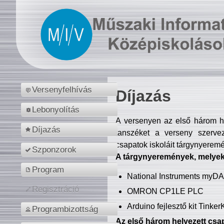
Versenyfelhívás
Díjazás
Lebonyolítás
A versenyen az első három hel
Díjazás
tanszéket a verseny szerve
csapatok iskoláit tárgynyeremé
Szponzorok
A tárgynyeremények, melyekb
Program
National Instruments myD
Regisztráció
OMRON CP1LE PLC
Arduino fejlesztő kit Tinke
Programbizottság
Az első három helyezett csap