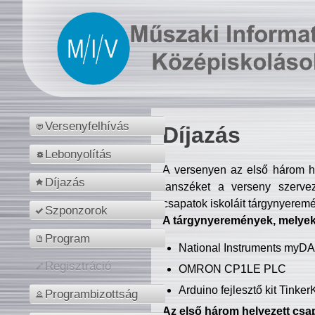
Versenyfelhívás
Díjazás
Lebonyolítás
A versenyen az első három hel
Díjazás
tanszéket a verseny szerve
csapatok iskoláit tárgynyeremé
Szponzorok
A tárgynyeremények, melyekb
Program
National Instruments myD
Regisztráció
OMRON CP1LE PLC
Arduino fejlesztő kit Tinke
Programbizottság
Az első három helyezett csap