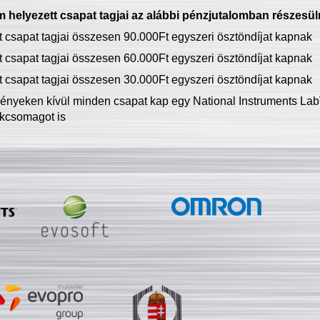
 helyezett csapat tagjai az alábbi pénzjutalomban részesül
tt csapat tagjai összesen 90.000Ft egyszeri ösztöndíjat kapnak
tt csapat tagjai összesen 60.000Ft egyszeri ösztöndíjat kapnak
tt csapat tagjai összesen 30.000Ft egyszeri ösztöndíjat kapnak
ményeken kívül minden csapat kap egy National Instruments LabV
kcsomagot is