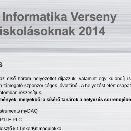
s
z első három helyezettet díjazzuk, valamint egy különdíj i
 támogató szponzor cégek jóvoltából. A helyezést elért csapat
talomban részesítjük.
mények, melyekből a kísérő tanárok a helyezés sorrendjébe
Instruments myDAQ
P1LE PLC
lesztő kit TinkerKit modulokkal