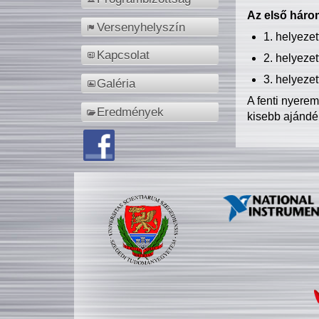
Az első három
Versenyhelyszín
1. helyeze
Kapcsolat
2. helyeze
3. helyeze
Galéria
A fenti nyere
Eredmények
kisebb ajándé