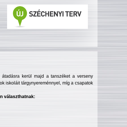
s átadásra kerül majd a tanszéket a verseny
ok iskoláit tárgynyereménnyel, míg a csapatok
n választhatnak: