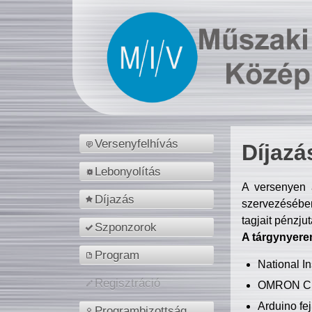
Versenyfelhívás
Díjazá
Lebonyolítás
A versenyen a
Díjazás
szervezésében
tagjait pénzju
Szponzorok
A tárgynyere
Program
National 
Regisztráció
OMRON C
Arduino fej
Programbizottság