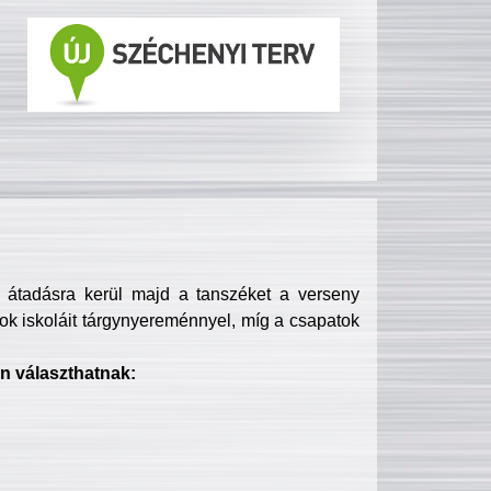
s átadásra kerül majd a tanszéket a verseny
ok iskoláit tárgynyereménnyel, míg a csapatok
n választhatnak: