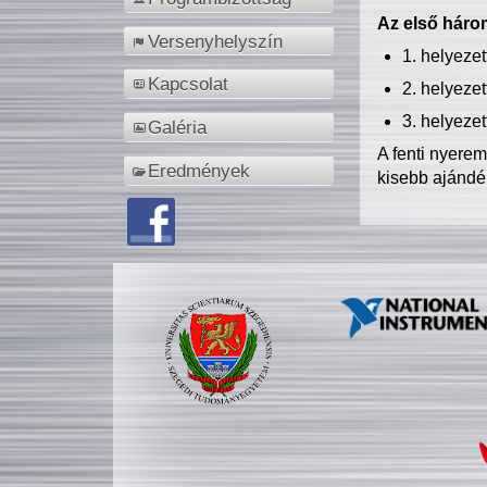
Az első három
Versenyhelyszín
1. helyeze
Kapcsolat
2. helyeze
3. helyeze
Galéria
A fenti nyere
Eredmények
kisebb ajándé