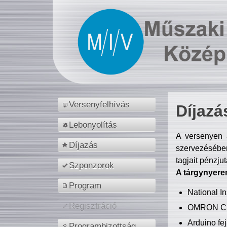
Versenyfelhívás
Díjazá
Lebonyolítás
A versenyen a
Díjazás
szervezésében
tagjait pénzju
Szponzorok
A tárgynyere
Program
National 
Regisztráció
OMRON C
Arduino fej
Programbizottság