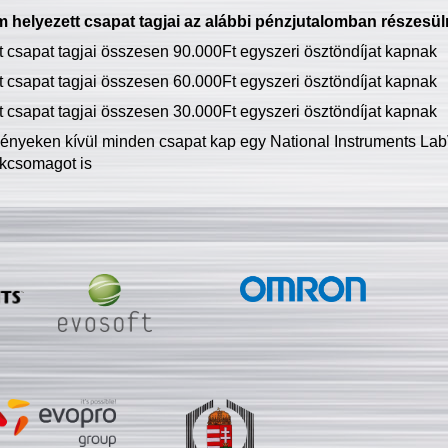
 helyezett csapat tagjai az alábbi pénzjutalomban részesül
tt csapat tagjai összesen 90.000Ft egyszeri ösztöndíjat kapnak
tt csapat tagjai összesen 60.000Ft egyszeri ösztöndíjat kapnak
tt csapat tagjai összesen 30.000Ft egyszeri ösztöndíjat kapnak
ményeken kívül minden csapat kap egy National Instruments LabV
kcsomagot is