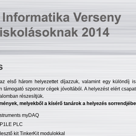
s
z első három helyezettet díjazzuk, valamint egy különdíj i
 támogató szponzor cégek jóvoltából. A helyezést elért csapat
talomban részesítjük.
mények, melyekből a kísérő tanárok a helyezés sorrendjébe
Instruments myDAQ
P1LE PLC
lesztő kit TinkerKit modulokkal