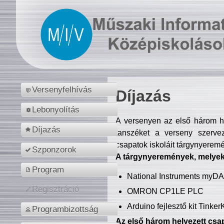
Versenyfelhívás
Díjazás
Lebonyolítás
A versenyen az első három hel
Díjazás
tanszéket a verseny szerve
csapatok iskoláit tárgynyeremé
Szponzorok
A tárgynyeremények, melyekb
Program
National Instruments myD
Regisztráció
OMRON CP1LE PLC
Arduino fejlesztő kit Tinke
Programbizottság
Az első három helyezett csap