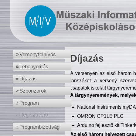
Versenyfelhívás
Díjazás
Lebonyolítás
A versenyen az első három hel
Díjazás
tanszéket a verseny szerve
csapatok iskoláit tárgynyeremé
Szponzorok
A tárgynyeremények, melyekb
Program
National Instruments myD
Regisztráció
OMRON CP1LE PLC
Arduino fejlesztő kit Tinke
Programbizottság
Az első három helyezett csap