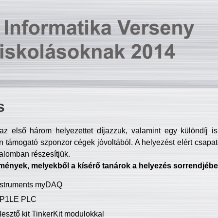
s
z első három helyezettet díjazzuk, valamint egy különdíj i
 támogató szponzor cégek jóvoltából. A helyezést elért csapat
talomban részesítjük.
mények, melyekből a kísérő tanárok a helyezés sorrendjébe
Instruments myDAQ
P1LE PLC
lesztő kit TinkerKit modulokkal