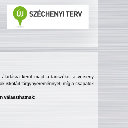
s átadásra kerül majd a tanszéket a verseny
ok iskoláit tárgynyereménnyel, míg a csapatok
n választhatnak: