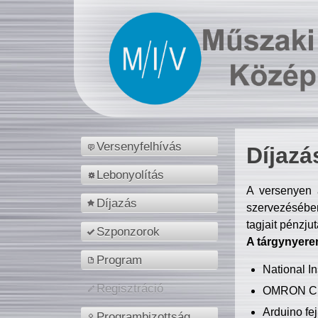
Versenyfelhívás
Díjazá
Lebonyolítás
A versenyen a
Díjazás
szervezésében
tagjait pénzju
Szponzorok
A tárgynyere
Program
National 
Regisztráció
OMRON C
Arduino fej
Programbizottság