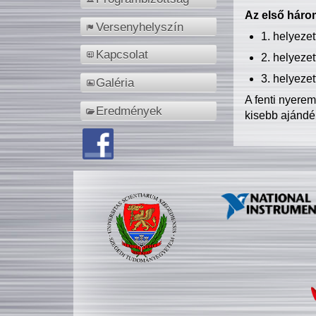
Az első három
Versenyhelyszín
1. helyeze
Kapcsolat
2. helyeze
3. helyeze
Galéria
A fenti nyere
Eredmények
kisebb ajándé