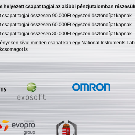
 helyezett csapat tagjai az alábbi pénzjutalomban részesül
tt csapat tagjai összesen 90.000Ft egyszeri ösztöndíjat kapnak
tt csapat tagjai összesen 60.000Ft egyszeri ösztöndíjat kapnak
tt csapat tagjai összesen 30.000Ft egyszeri ösztöndíjat kapnak
ményeken kívül minden csapat kap egy National Instruments LabV
kcsomagot is