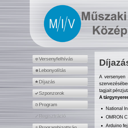
Versenyfelhívás
Díjazá
Lebonyolítás
A versenyen a
Díjazás
szervezésében
tagjait pénzju
Szponzorok
A tárgynyere
Program
National 
Regisztráció
OMRON C
Arduino fej
Programbizottság