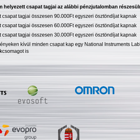
 helyezett csapat tagjai az alábbi pénzjutalomban részesül
tt csapat tagjai összesen 90.000Ft egyszeri ösztöndíjat kapnak
tt csapat tagjai összesen 60.000Ft egyszeri ösztöndíjat kapnak
tt csapat tagjai összesen 30.000Ft egyszeri ösztöndíjat kapnak
ményeken kívül minden csapat kap egy National Instruments LabV
kcsomagot is