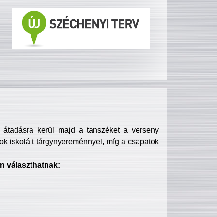
s átadásra kerül majd a tanszéket a verseny
ok iskoláit tárgynyereménnyel, míg a csapatok
n választhatnak: