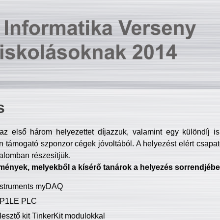
s
z első három helyezettet díjazzuk, valamint egy különdíj i
 támogató szponzor cégek jóvoltából. A helyezést elért csapat
talomban részesítjük.
mények, melyekből a kísérő tanárok a helyezés sorrendjébe
Instruments myDAQ
P1LE PLC
lesztő kit TinkerKit modulokkal