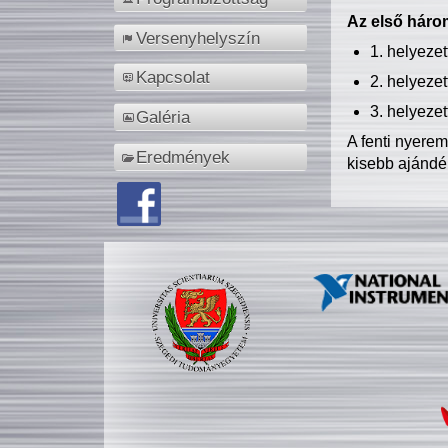
Az első három
Versenyhelyszín
1. helyeze
Kapcsolat
2. helyeze
3. helyeze
Galéria
A fenti nyere
Eredmények
kisebb ajándé