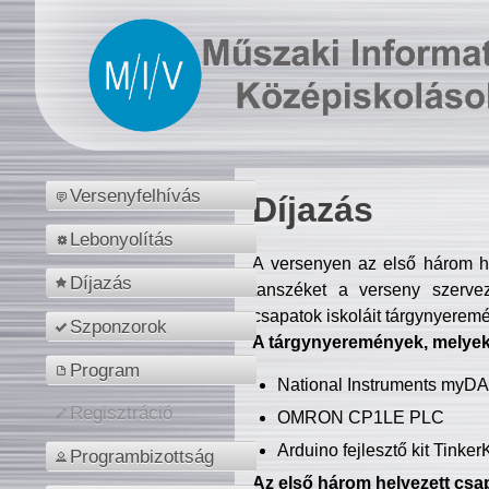
Versenyfelhívás
Díjazás
Lebonyolítás
A versenyen az első három hel
Díjazás
tanszéket a verseny szerve
csapatok iskoláit tárgynyeremé
Szponzorok
A tárgynyeremények, melyekb
Program
National Instruments myD
Regisztráció
OMRON CP1LE PLC
Arduino fejlesztő kit Tinke
Programbizottság
Az első három helyezett csap