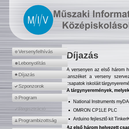
Versenyfelhívás
Díjazás
Lebonyolítás
A versenyen az első három hel
Díjazás
tanszéket a verseny szerve
csapatok iskoláit tárgynyeremé
Szponzorok
A tárgynyeremények, melyekb
Program
National Instruments myD
Regisztráció
OMRON CP1LE PLC
Arduino fejlesztő kit Tinke
Programbizottság
Az első három helyezett csap